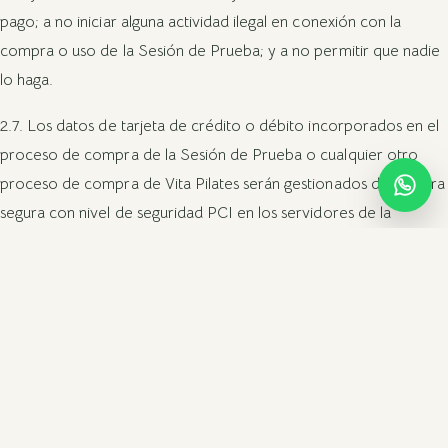
pago; a no iniciar alguna actividad ilegal en conexión con la
compra o uso de la Sesión de Prueba; y a no permitir que nadie
lo haga.
2.7. Los datos de tarjeta de crédito o débito incorporados en el
proceso de compra de la Sesión de Prueba o cualquier otro
proceso de compra de Vita Pilates serán gestionados de manera
segura con nivel de seguridad PCI en los servidores de la
empresa Adyen N.V. Estos datos ni pasan ni quedan
almacenados en los servidores del Estudio.
2.8 Se establecen las siguientes condiciones en la compra de la
Sesión de Prueba: (i) Solo se puede comprar la Sesión de
Prueba una vez; (ii) la Sesión de Prueba solo es válida para una
persona y es intransferible; y (iii) debe seguir las instrucciones de
canje indicadas en el email de confirmación de compra. Las