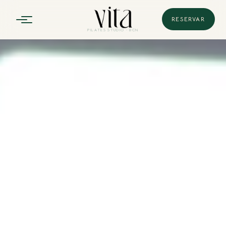
RESERVAR
PILATES
STUDIO · BCN