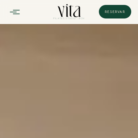
RESERVAR
PILATES
STUDIO · BCN