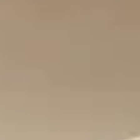
ES
CA
EN