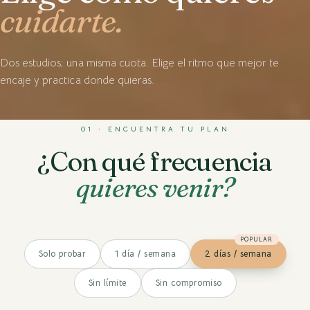
cuidarte.
Dos estudios; una misma cuota. Elige el ritmo que mejor te
encaje y practica donde quieras.
01 · ENCUENTRA TU PLAN
¿Con qué frecuencia
quieres venir?
POPULAR
Solo probar
1 día / semana
2 días / semana
Sin límite
Sin compromiso